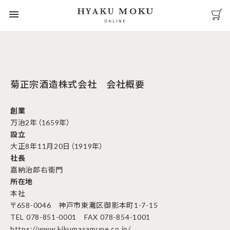
menu
HOME
菊正宗酒造株式会社 会社概要
ブランドムービー
創業
万治2年（1659年）
商品一覧
設立
大正8年11月20日（1919年）
よくあるご質問
社長
嘉納治郎右衞門
会社概要
所在地
本社
〒658-0046 神戸市東灘区御影本町1-7-15
TEL 078-851-0001 FAX 078-854-1001
https://www.kikumasamune.co.jp/